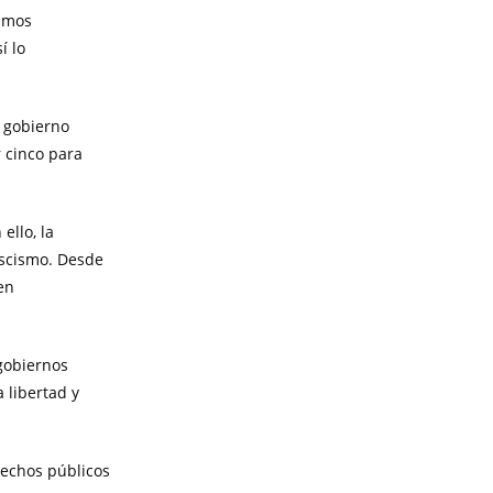
vamos
í lo
 gobierno
 cinco para
ello, la
ascismo. Desde
en
gobiernos
 libertad y
erechos públicos