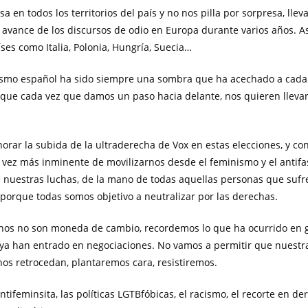
a en todos los territorios del país y no nos pilla por sorpresa, lle
avance de los discursos de odio en Europa durante varios años. As
es como Italia, Polonia, Hungría, Suecia…
ismo español ha sido siempre una sombra que ha acechado a cada
rque cada vez que damos un paso hacia delante, nos quieren llevar
rar la subida de la ultraderecha de Vox en estas elecciones, y con 
vez más inminente de movilizarnos desde el feminismo y el antif
e nuestras luchas, de la mano de todas aquellas personas que sufr
 porque todas somos objetivo a neutralizar por las derechas.
hos no son moneda de cambio, recordemos lo que ha ocurrido en 
ya han entrado en negociaciones. No vamos a permitir que nuestra
os retrocedan, plantaremos cara, resistiremos.
ntifeminsita, las políticas LGTBfóbicas, el racismo, el recorte en d