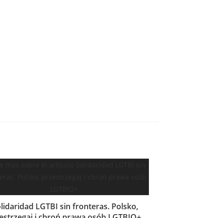
lidaridad LGTBI sin fronteras. Polsko,
estrzegaj i chroń prawa osób LGTBIQ+.