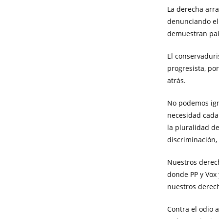
La derecha arras
denunciando el 
demuestran país
El conservadur
progresista, po
atrás.
No podemos igno
necesidad cada 
la pluralidad d
discriminación,
Nuestros derec
donde PP y Vox 
nuestros derech
Contra el odio a