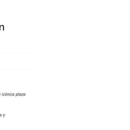
en
 icónica plaza
a y