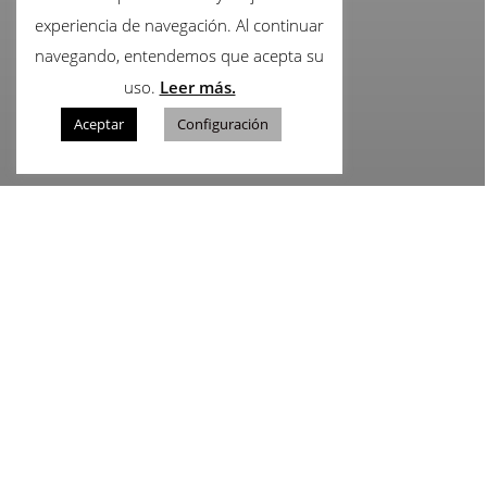
experiencia de navegación. Al continuar
navegando, entendemos que acepta su
uso.
Leer más.
Aceptar
Configuración
© 2020-2025 – Femen Spain {Cb =
S.R.}