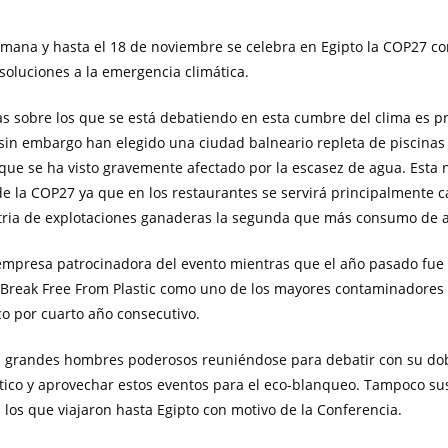
mana y hasta el 18 de noviembre se celebra en Egipto la COP27 co
 soluciones a la emergencia climática.
s sobre los que se está debatiendo en esta cumbre del clima es p
, sin embargo han elegido una ciudad balneario repleta de piscina
 que se ha visto gravemente afectado por la escasez de agua. Esta n
e la COP27 ya que en los restaurantes se servirá principalmente ca
stria de explotaciones ganaderas la segunda que más consumo de
 empresa patrocinadora del evento mientras que el año pasado fue
 Break Free From Plastic como uno de los mayores contaminadores 
ico por cuarto año consecutivo.
 grandes hombres poderosos reuniéndose para debatir con su dob
tico y aprovechar estos eventos para el eco-blanqueo. Tampoco s
n los que viajaron hasta Egipto con motivo de la Conferencia.