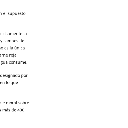
n el supuesto
recisamente la
s y campos de
o es la única
rne roja,
 agua consume.
 designado por
en lo que
le moral sobre
us más de 400