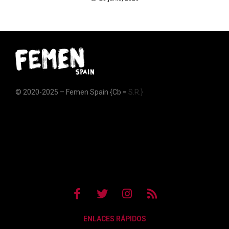
© 2020-2025 – Femen Spain {Cb =
S.R.}
ENLACES RÁPIDOS