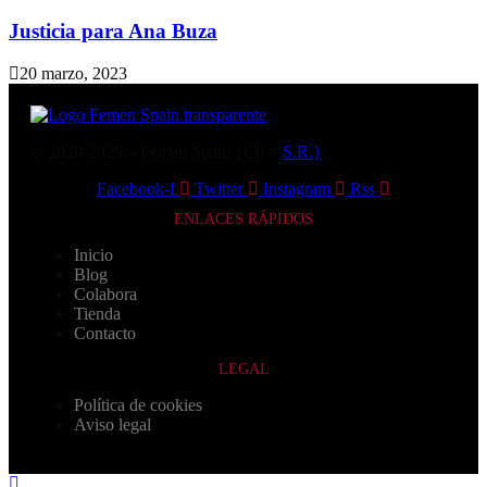
Justicia para Ana Buza
20 marzo, 2023
© 2020-2025 – Femen Spain {Cb =
S.R.}
Facebook-f
Twitter
Instagram
Rss
ENLACES RÁPIDOS
Inicio
Blog
Colabora
Tienda
Contacto
LEGAL
Política de cookies
Aviso legal