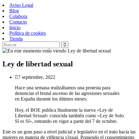
Saltar
Aviso Legal
al
Blog
contenido
Colabora
Contacto
Inicio
Política de cookies
Tienda
Ley de libertad sexual
Publicación
7 septiembre, 2022
de
Hace una semana realizábamos una protesta para
la
denunciar el brutal ascenso de las agresiones sexuales
entrada:
en España durante los últimos meses.
Hoy, el BOE publica finalmente la nueva «Ley de
Libertad Sexual» conocida también como «Ley de Solo
Sí es Sí», entrando en vigor a partir del 7 de octubre.
Este es un gran paso a nivel judicial y legislativo en el trato hacia las
mujeres en materia de vi0lencia s3xual. Poniendo el consentimiento