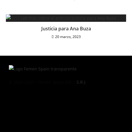
Justicia para Ana Buza
20 marzo, 2023
© 2020-2025 – Femen Spain {Cb =
S.R.}