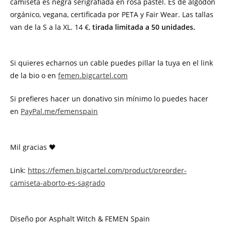
camiseta es negra serigrafiada en rosa pastel. Es de algodón
orgánico, vegana, certificada por PETA y Fair Wear. Las tallas
van de la S a la XL. 14 €,
tirada limitada a 50 unidades.
Si quieres echarnos un cable puedes pillar la tuya en el link
de la bio o en
femen.bigcartel.com
Si prefieres hacer un donativo sin mínimo lo puedes hacer
en
PayPal.me/femenspain
Mil gracias 🖤
Link:
https://femen.bigcartel.com/product/preorder-
camiseta-aborto-es-sagrado
Diseño por Asphalt Witch & FEMEN Spain